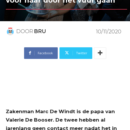
voor haar door het vuur gaan”
DOOR
BRU
10/11/2020
Facebook
Twitter
Zakenman Marc De Windt is de papa van
Valerie De Booser. De twee hebben al
jarenlang geen contact meer nadat het in