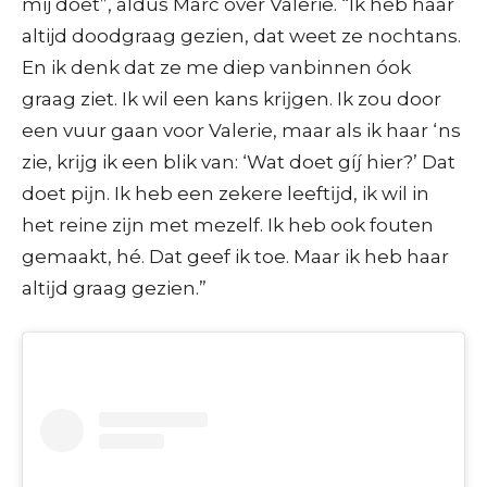
mij doet”, aldus Marc over Valerie. “Ik heb haar
altijd doodgraag gezien, dat weet ze nochtans.
En ik denk dat ze me diep vanbinnen óok
graag ziet. Ik wil een kans krĳgen. Ik zou door
een vuur gaan voor Valerie, maar als ik haar ‘ns
zie, krĳg ik een blik van: ‘Wat doet gíj hier?’ Dat
doet pĳn. Ik heb een zekere leeftĳd, ik wil in
het reine zĳn met mezelf. Ik heb ook fouten
gemaakt, hé. Dat geef ik toe. Maar ik heb haar
altĳd graag gezien.”