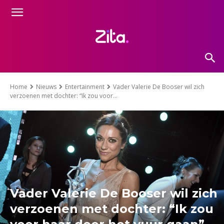
Home
Nieuws
Entertainment
Vader Valerie De Booser wil zich
verzoenen met dochter: “Ik zou voor...
Vader Valerie De Booser wil zich
verzoenen met dochter: “Ik zou