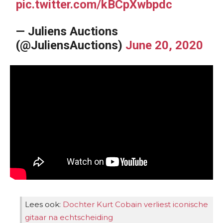
pic.twitter.com/kBCpXwbpdc
— Juliens Auctions
(@JuliensAuctions)
June 20, 2020
Lees ook:
Dochter Kurt Cobain verliest iconische
gitaar na echtscheiding