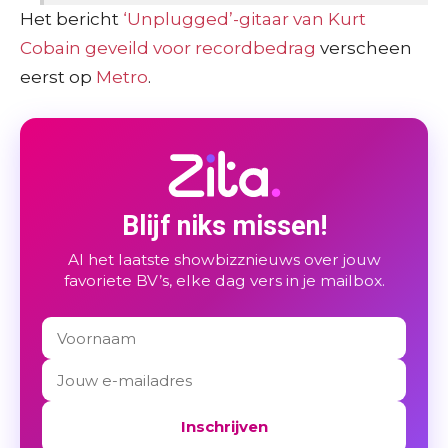
Het bericht
‘Unplugged’-gitaar van Kurt
Cobain geveild voor recordbedrag
verscheen
eerst op
Metro
.
Blijf niks missen!
Al het laatste showbizznieuws over jouw
favoriete BV’s, elke dag vers in je mailbox.
Inschrijven