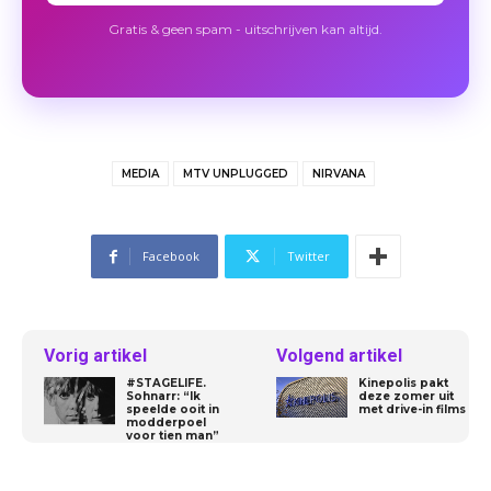
Gratis & geen spam - uitschrijven kan altijd.
MEDIA
MTV UNPLUGGED
NIRVANA
Facebook
Twitter
Vorig artikel
Volgend artikel
#STAGELIFE.
Kinepolis pakt
Sohnarr: “Ik
deze zomer uit
speelde ooit in
met drive-in films
modderpoel
voor tien man”