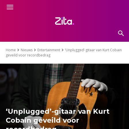
Home
Nieuws
Entertainment
‘Unplugged’-gitaar van Kurt Cobain
geveild voor recordbedrag
‘Unplugged’-gitaar van Kurt
Cobain geveild voor