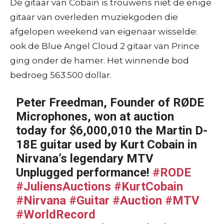
De gitaar van Cobain is trouwens niet de enige
gitaar van overleden muziekgoden die
afgelopen weekend van eigenaar wisselde:
ook de Blue Angel Cloud 2 gitaar van Prince
ging onder de hamer. Het winnende bod
bedroeg 563.500 dollar.
Peter Freedman, Founder of RØDE
Microphones, won at auction
today for $6,000,010 the Martin D-
18E guitar used by Kurt Cobain in
Nirvana’s legendary MTV
Unplugged performance!
#RODE
#JuliensAuctions
#KurtCobain
#Nirvana
#Guitar
#Auction
#MTV
#WorldRecord