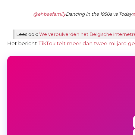
@ehbeefamily
Dancing in the 1950s vs Today
♬
Lees ook:
We verpulverden het Belgische internetr
Het bericht
TikTok telt meer dan twee miljard ge