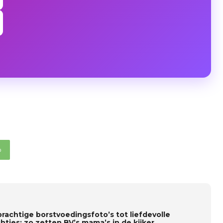
p
prachtige borstvoedingsfoto’s tot liefdevolle
htjes: zo zetten BV’s mama’s in de kijker