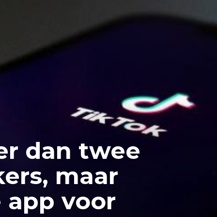
er dan twee
kers, maar
e app voor