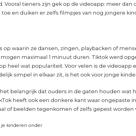
 Vooral tieners zijn gek op de videoapp: meer dan d
al toe en duiken er zelfs filmpjes van nog jongere kin
 op waarin ze dansen, zingen, playbacken of mens
s mogen maximaal 1 minuut duren. Tiktok werd opg
pp heel wat populariteit. Voor velen is de videoapp e
ijk simpel in elkaar zit, is het ook voor jonge kind
ijft het belangrijk dat ouders in de gaten houden wa
ikTok heeft ook een donkere kant waar ongepaste i
al of beelden tegenkomen of zelfs gepest worden v