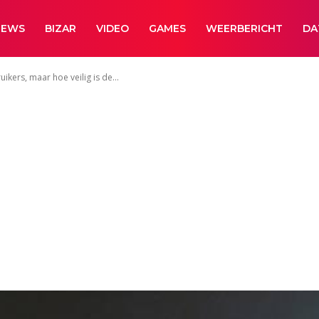
NEWS
BIZAR
VIDEO
GAMES
WEERBERICHT
DA
ikers, maar hoe veilig is de...