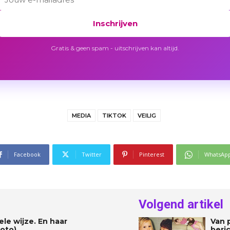
Inschrijven
Gratis & geen spam - uitschrijven kan altijd.
MEDIA
TIKTOK
VEILIG
Facebook
Twitter
Pinterest
WhatsAp
Volgend artikel
le wijze. En haar
Van 
foto)
beric