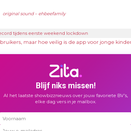
 original sound – ehbeefamily
ecord tijdens eerste weekend lockdown
bruikers, maar hoe veilig is de app voor jonge kinde
Blijf niks missen!
Al het laatste showbizznieuws over jouw favoriete BV’s,
elke dag vers in je mailbox.