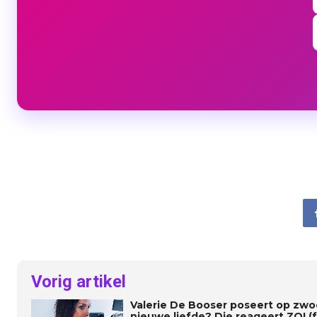
Vorig artikel
Valerie De Booser poseert op zwoe
nieuwe liefde? Die reageert ZO! (