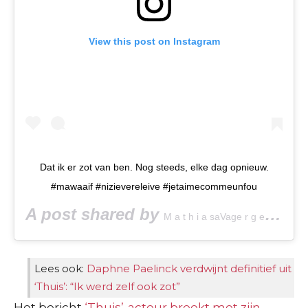
View this post on Instagram
Dat ik er zot van ben. Nog steeds, elke dag opnieuw.
#mawaaif #nizievereleive #jetaimecommeunfou
A post shared by
(@v
M a t h i a saVage r g e l s
Lees ook:
Daphne Paelinck verdwijnt definitief uit
‘Thuis’: “Ik werd zelf ook zot”
Het bericht
‘Thuis’-acteur breekt met zijn