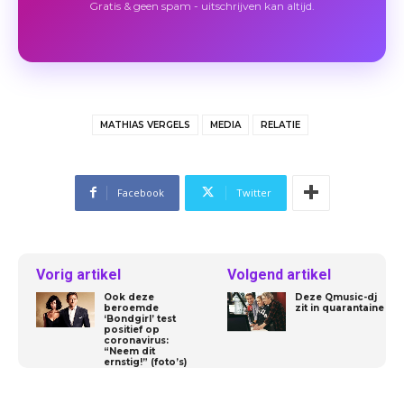
Gratis & geen spam - uitschrijven kan altijd.
MATHIAS VERGELS
MEDIA
RELATIE
Facebook
Twitter
Vorig artikel
Volgend artikel
Ook deze
Deze Qmusic-dj
beroemde
zit in quarantaine
‘Bondgirl’ test
positief op
coronavirus:
“Neem dit
ernstig!” (foto’s)