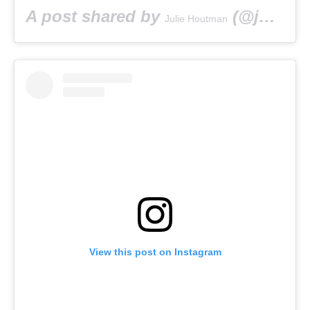
A post shared by
(@julie__h) on
Julie Houtman
View this post on Instagram