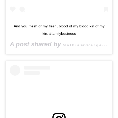
And you, flesh of my flesh, blood of my blood,kin of my
kin. #familybusiness
A post shared by
(@v
M a t h i a saVage r g e l s