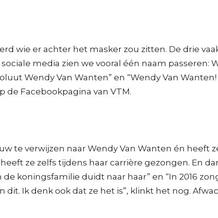
d wie er achter het masker zou zitten. De drie vaa
sociale media zien we vooral één naam passeren: We
bsoluut Wendy Van Wanten” en “Wendy Van Wanten! J
 op de Facebookpagina van VTM.
 Pauw te verwijzen naar Wendy Van Wanten én heeft z
t ze zelfs tijdens haar carrière gezongen. En dan 
an de koningsfamilie duidt naar haar” en “In 2016
n dit. Ik denk ook dat ze het is”, klinkt het nog. Af