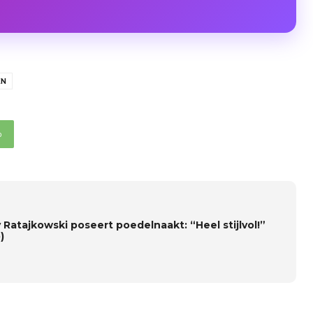
EN
p
 Ratajkowski poseert poedelnaakt: “Heel stijlvol!”
)