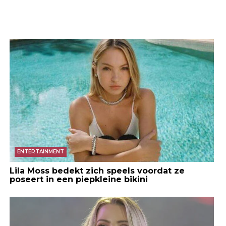
ENTERTAINMENT
Lila Moss bedekt zich speels voordat ze
poseert in een piepkleine bikini