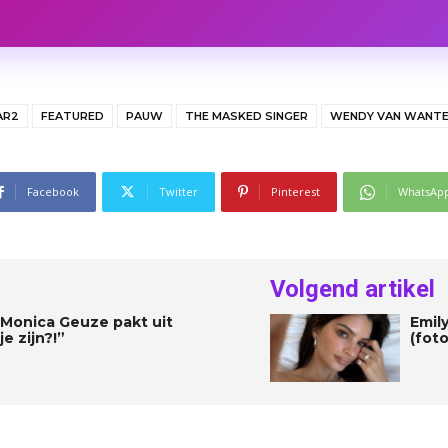
AR2
FEATURED
PAUW
THE MASKED SINGER
WENDY VAN WANT
Facebook
Twitter
Pinterest
WhatsAp
Volgend artikel
 Monica Geuze pakt uit
Emily
e zijn?!”
(foto