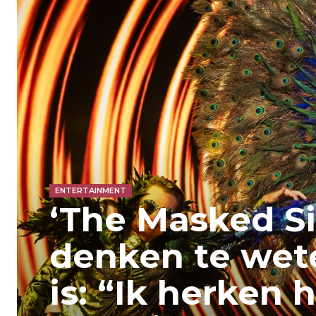
ENTERTAINMENT
‘The Masked Si
denken te wet
is: “Ik herken 