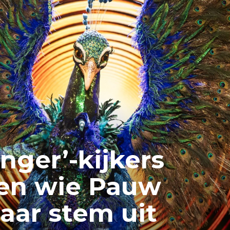
nger’-kijkers
en wie Pauw
haar stem uit