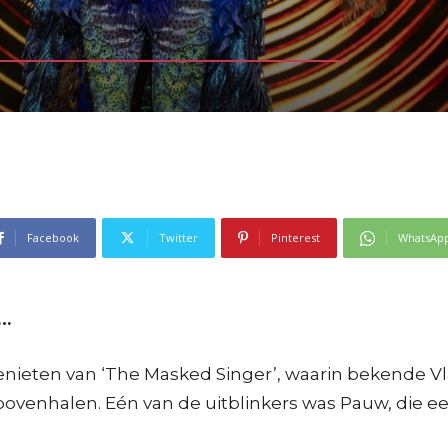
Facebook
Twitter
Pinterest
WhatsAp
n…
genieten van ‘The Masked Singer’, waarin bekende 
bovenhalen. Eén van de uitblinkers was Pauw, die