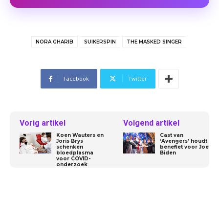
NORA GHARIB
SUIKERSPIN
THE MASKED SINGER
Facebook
Twitter
Vorig artikel
Volgend artikel
Koen Wauters en
Cast van
Joris Brys
‘Avengers’ houdt
schenken
benefiet voor Joe
bloedplasma
Biden
voor COVID-
onderzoek