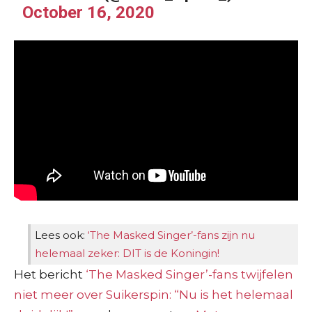
October 16, 2020
Lees ook:
‘The Masked Singer’-fans zijn nu
helemaal zeker: DIT is de Koningin!
Het bericht
‘The Masked Singer’-fans twijfelen
niet meer over Suikerspin: “Nu is het helemaal