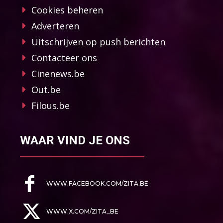
Cookies beheren
Adverteren
Uitschrijven op push berichten
Contacteer ons
Cinenews.be
Out.be
Filous.be
WAAR VIND JE ONS
WWW.FACEBOOK.COM/ZITA.BE
WWW.X.COM/ZITA_BE