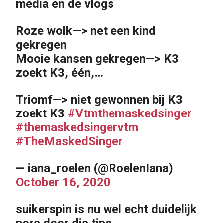
media en de vlogs
Roze wolk—> net een kind
gekregen
Mooie kansen gekregen—> K3
zoekt K3, één,…
Triomf—> niet gewonnen bij K3
zoekt K3
#Vtmthemaskedsinger
#themaskedsingervtm
#TheMaskedSinger
— iana_roelen (@RoelenIana)
October 16, 2020
suikerspin is nu wel echt duidelijk
nora door die tips