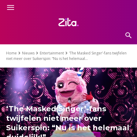
Home
Nieuws
Entertainment
‘The Masked Singer’-fans twijfelen
niet meer over Suikerspin: “Nu is het helemaal...
‘The Masked Singer’-fans
twijfelen niet meer over
Suikerspin: “Nu is het helemaal