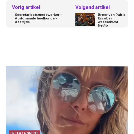
Vorig artikel
Volgend artikel
Secretariaatsmedewerker –
Broer van Pablo
Abdominale heelkunde –
Escobar
deeltijds
waarschuwt
Netflix
ENTERTAINMENT