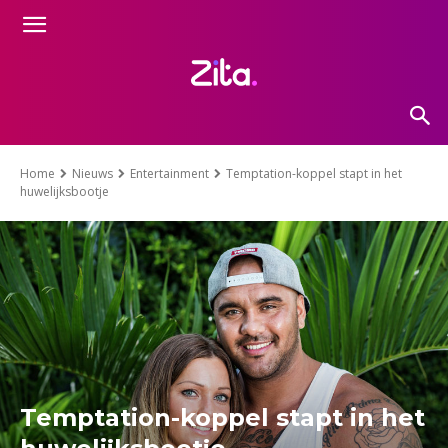
Home
Nieuws
Entertainment
Temptation-koppel stapt in het
huwelijksbootje
Temptation-koppel stapt in het