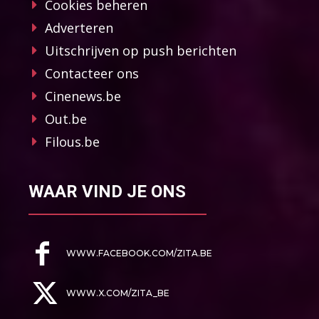
Cookies beheren
Adverteren
Uitschrijven op push berichten
Contacteer ons
Cinenews.be
Out.be
Filous.be
WAAR VIND JE ONS
WWW.FACEBOOK.COM/ZITA.BE
WWW.X.COM/ZITA_BE