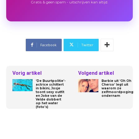
Gratis & geen spam - uitschrijven kan altijd.
Facebook
Twitter
Vorig artikel
Volgend artikel
‘De Buurtpolitie’-
Barbie uit ‘Oh Oh
actrice schittert
Cherso’ legt uit
in bikini, Josje
waarom ze
toont sexy outfit
zelfmoordpoging
en Joke van de
ondernam
Velde dobbert
op het water
(foto’s)