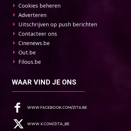
Cookies beheren
Adverteren
Uitschrijven op push berichten
Contacteer ons
Cinenews.be
Out.be
Filous.be
WAAR VIND JE ONS
WWW.FACEBOOK.COM/ZITA.BE
WWW.X.COM/ZITA_BE