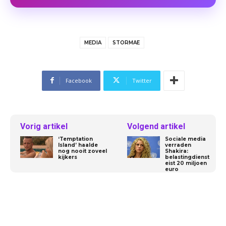
MEDIA
STORMAE
Facebook
Twitter
Vorig artikel
Volgend artikel
‘Temptation
Sociale media
Island’ haalde
verraden
nog nooit zoveel
Shakira:
kijkers
belastingdienst
eist 20 miljoen
euro