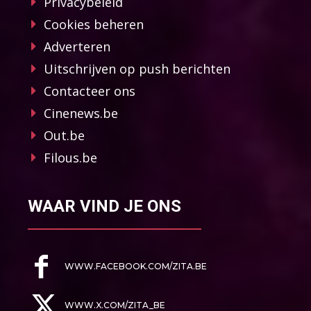
Privacybeleid
Cookies beheren
Adverteren
Uitschrijven op push berichten
Contacteer ons
Cinenews.be
Out.be
Filous.be
WAAR VIND JE ONS
WWW.FACEBOOK.COM/ZITA.BE
WWW.X.COM/ZITA_BE