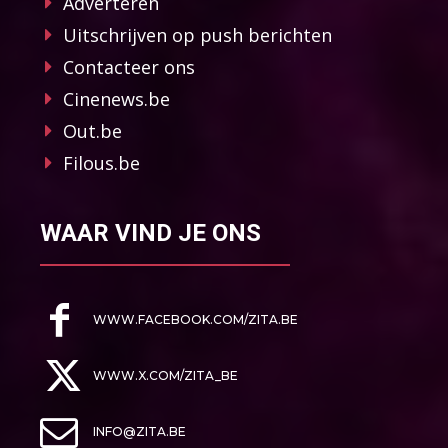
Adverteren
Uitschrijven op push berichten
Contacteer ons
Cinenews.be
Out.be
Filous.be
WAAR VIND JE ONS
WWW.FACEBOOK.COM/ZITA.BE
WWW.X.COM/ZITA_BE
INFO@ZITA.BE