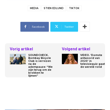
MEDIA
STIEN EDLUND
TIKTOK
Facebook
Twitter
Vorig artikel
Volgend artikel
SOUNDCHECK.
VIDEO. ‘Domste
Bombay Bicycle
antwoord van
Club is verrezen
2020’ in
na de
televisiequiz gaat
adempauze: “We
de wereld rond
zijn terug om de
brokken te
lijmen”