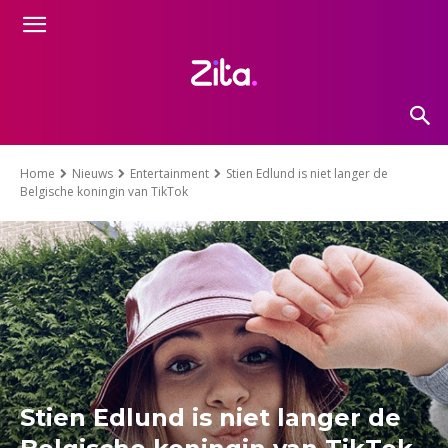
Home
Nieuws
Entertainment
Stien Edlund is niet langer de
Belgische koningin van TikTok
Stien Edlund is niet langer de