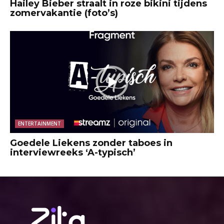
Hailey Bieber straalt in roze bikini tijdens
zomervakantie (foto’s)
ENTERTAINMENT
Goedele Liekens zonder taboes in
interviewreeks ‘A-typisch’