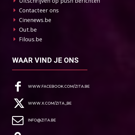
Uitschrijven op push berichten
Contacteer ons
Cinenews.be
Out.be
Filous.be
WAAR VIND JE ONS
WWW.FACEBOOK.COM/ZITA.BE
WWW.X.COM/ZITA_BE
INFO@ZITA.BE