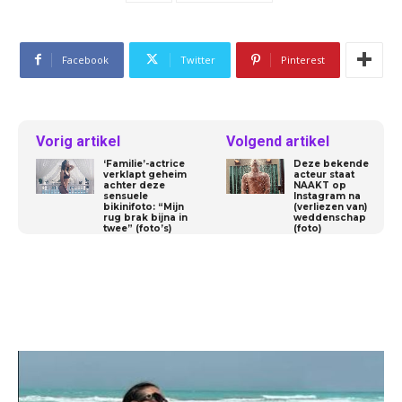
Facebook
Twitter
Pinterest
Vorig artikel
Volgend artikel
‘Familie’-actrice
Deze bekende
verklapt geheim
acteur staat
achter deze
NAAKT op
sensuele
Instagram na
bikinifoto: “Mijn
(verliezen van)
rug brak bijna in
weddenschap
twee” (foto’s)
(foto)