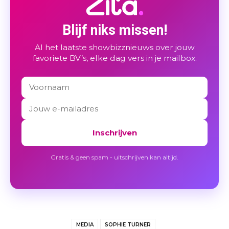
Blijf niks missen!
Al het laatste showbizznieuws over jouw
favoriete BV’s, elke dag vers in je mailbox.
Inschrijven
Gratis & geen spam - uitschrijven kan altijd.
MEDIA
SOPHIE TURNER