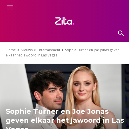
Home
Nieuws
Entertainment
Sophie Turner en Joe Jonas geven
elkaar het jawoord in Las Vegas
Sophie Turner en Joe Jonas
geven elkaar het jawoord in Las