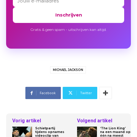
Inschrijven
Gratis & geen spam - uitschrijven kan altijd.
MICHAEL JACKSON
Facebook
Twitter
Vorig artikel
Volgend artikel
Schietpartij
‘The Lion King’
tijdens opnames
na een maand op
videoclip van
één na meest