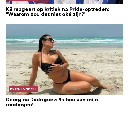
K3 reageert op kritiek na Pride-optreden:
“Waarom zou dat niet oké zijn?”
ENTERTAINMENT
Georgina Rodríguez: ‘Ik hou van mijn
rondingen’