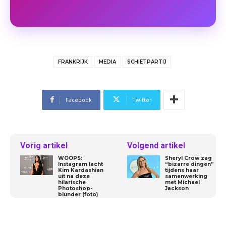
FRANKRIJK
MEDIA
SCHIETPARTIJ
Facebook
Twitter
Vorig artikel
Volgend artikel
WOOPS:
Sheryl Crow zag
Instagram lacht
“bizarre dingen”
Kim Kardashian
tijdens haar
uit na deze
samenwerking
hilarische
met Michael
Photoshop-
Jackson
blunder (foto)