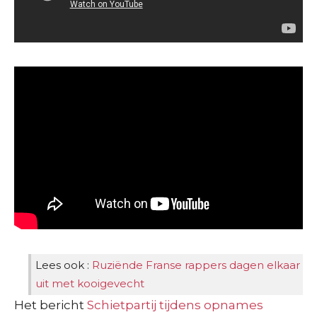
Lees ook :
Ruziënde Franse rappers dagen elkaar
uit met kooigevecht
Het bericht
Schietpartij tijdens opnames