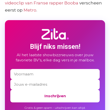
videoclip van Franse rapper Booba
verscheen
eerst op
Metro
.
Blijf niks missen!
Al het laatste showbizznieuws over jouw
favoriete BV’s, elke dag vers in je mailbox.
Inschrijven
Gratis & geen spam - uitschrijven kan altijd.