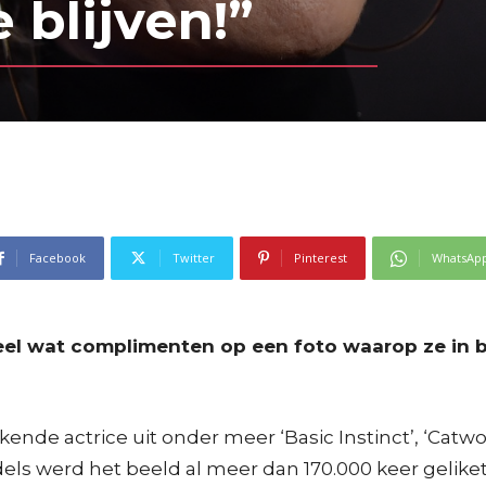
 blijven!”
Facebook
Twitter
Pinterest
WhatsAp
l wat complimenten op een foto waarop ze in biki
kende actrice uit onder meer ‘Basic Instinct’, ‘Cat
dels werd het beeld al meer dan 170.000 keer geliket