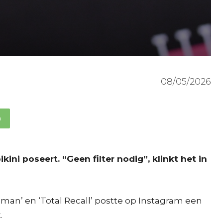
08/05/2026
p
ni poseert. “Geen filter nodig”, klinkt het in
woman’ en ‘Total Recall’ postte op Instagram een
.