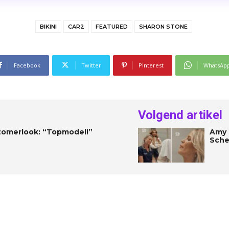
BIKINI
CAR2
FEATURED
SHARON STONE
Facebook
Twitter
Pinterest
WhatsAp
Volgend artikel
 zomerlook: “Topmodel!”
Amy 
Sche