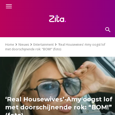
Home
Nieuws
Entertainment
'Real Housewives'-Amy oogst lof
met doorschijnende rok: "BOM!" (foto)
‘Real Housewives’-Amy oogst lof
met doorschijnende rok: “BOM!”