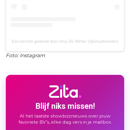
Een bericht gedeeld door Amy De Winter (@amydewinter)
Foto: Instagram
Blijf niks missen!
Al het laatste showbizznieuws over jouw
favoriete BV’s, elke dag vers in je mailbox.