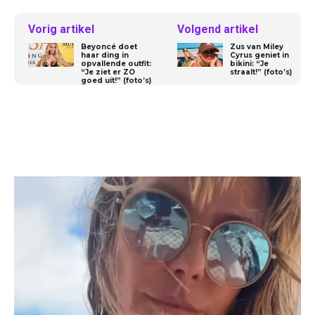
Vorig artikel
Volgend artikel
Beyoncé doet
Zus van Miley
haar ding in
Cyrus geniet in
opvallende outfit:
bikini: “Je
“Je ziet er ZO
straalt!” (foto’s)
goed uit!” (foto’s)