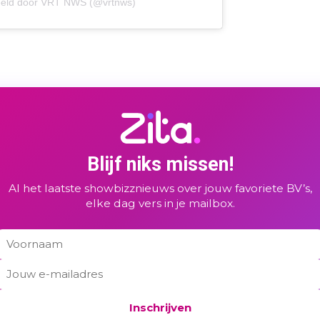
eeld door VRT NWS (@vrtnws)
Blijf niks missen!
Al het laatste showbizznieuws over jouw favoriete BV’s,
elke dag vers in je mailbox.
Inschrijven