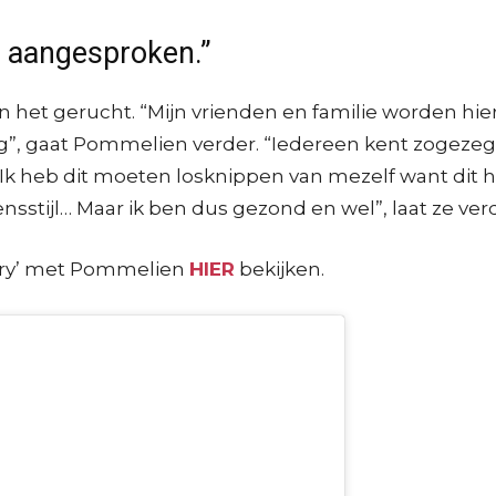
r aangesproken.”
 het gerucht. “Mijn vrienden en familie worden hier
, gaat Pommelien verder. “Iedereen kent zogezegd ie
k heb dit moeten losknippen van mezelf want dit h
ensstijl… Maar ik ben dus gezond en wel”, laat ze ve
jury’ met Pommelien
HIER
bekijken.