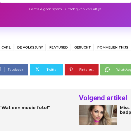
Gratis & geen spam - uitschrijven kan altijd.
CAR2
DE VOLKSJURY
FEATURED
GERUCHT
POMMELIEN THIJS
Facebook
Twitter
Pinterest
WhatsAp
Volgend artikel
: “Wat een mooie foto!”
Miss
badp