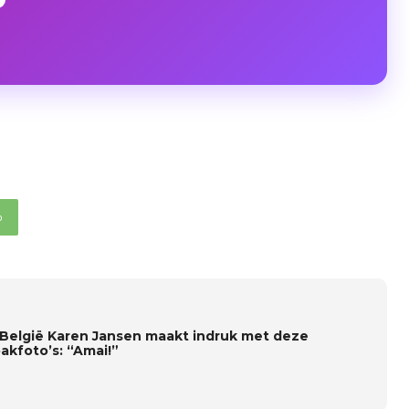
p
 België Karen Jansen maakt indruk met deze
akfoto’s: “Amai!”