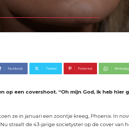
Facebook
Twitter
Pinterest
WhatsAp
n op een covershoot. “Oh mijn God, ik heb hier 
 toen ze in januari een zoontje kreeg, Phoenix. In n
 straalt de 43-jarige societyster op de cover van h