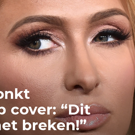
onkt
 cover: “Dit
net breken!”