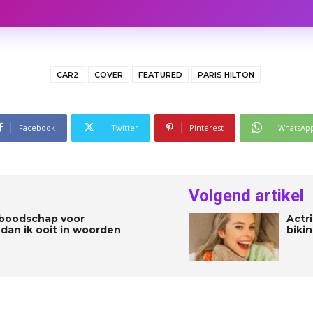
CAR2
COVER
FEATURED
PARIS HILTON
Facebook
Twitter
Pinterest
WhatsAp
Volgend artikel
boodschap voor
Actr
 dan ik ooit in woorden
bikin