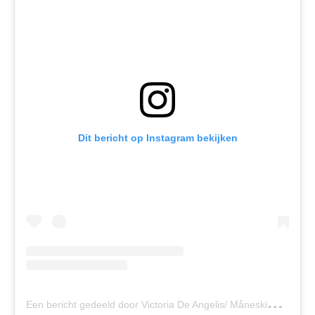
Dit bericht op Instagram bekijken
E
en bericht gedeeld door Victoria De Angelis/ Måneskin (@vicdeangelis)