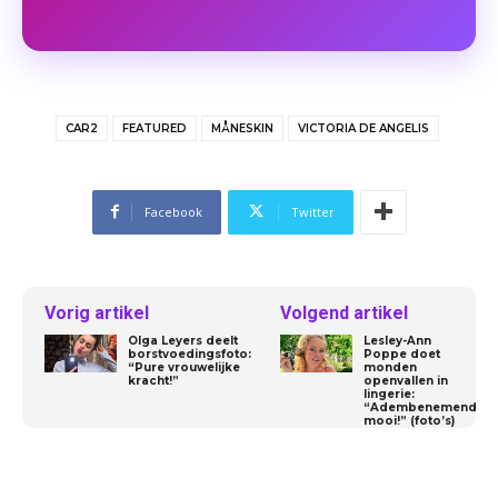
CAR2
FEATURED
MÅNESKIN
VICTORIA DE ANGELIS
Facebook
Twitter
Vorig artikel
Volgend artikel
Olga Leyers deelt
Lesley-Ann
borstvoedingsfoto:
Poppe doet
“Pure vrouwelijke
monden
kracht!”
openvallen in
lingerie:
“Adembenemend
mooi!” (foto’s)