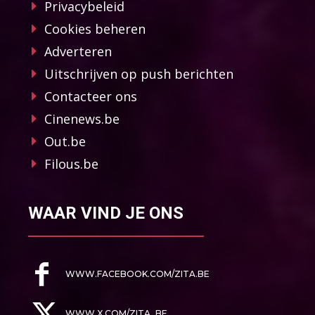
Privacybeleid
Cookies beheren
Adverteren
Uitschrijven op push berichten
Contacteer ons
Cinenews.be
Out.be
Filous.be
WAAR VIND JE ONS
WWW.FACEBOOK.COM/ZITA.BE
WWW.X.COM/ZITA_BE