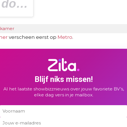
Een bericht gedeeld door
(@romelul
Romelu Lukaku
apkamer
amer
verscheen eerst op
Metro
.
Blijf niks missen!
Al het laatste showbizznieuws over jouw favoriete BV’s,
elke dag vers in je mailbox.