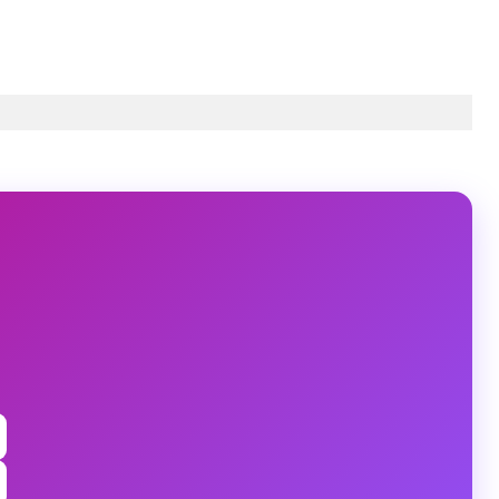
ukaku) op
15 Jan 2020 om 12:11 (PST)