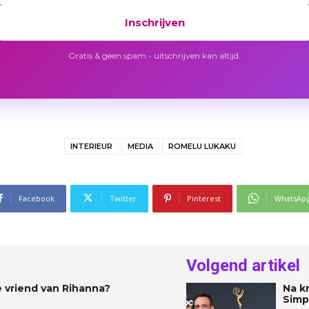
Inschrijven
Gratis & geen spam - uitschrijven kan altijd.
INTERIEUR
MEDIA
ROMELU LUKAKU
Facebook
Twitter
Pinterest
WhatsAp
Volgend artikel
 vriend van Rihanna?
Na k
Simp