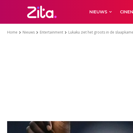
NIEUWS
CINE
Home
Nieuws
Entertainment
Lukaku ziet het groots in de slaapkam