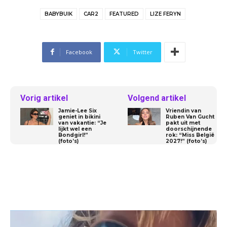
BABYBUIK
CAR2
FEATURED
LIZE FERYN
Facebook
Twitter
Vorig artikel
Volgend artikel
Jamie-Lee Six
Vriendin van
geniet in bikini
Ruben Van Gucht
van vakantie: “Je
pakt uit met
lijkt wel een
doorschijnende
Bondgirl!”
rok: “Miss België
(foto’s)
2027!” (foto’s)