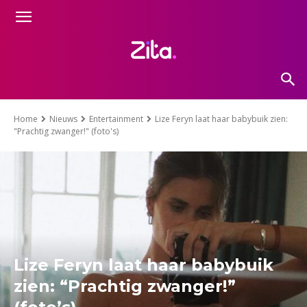
Home
Nieuws
Entertainment
Lize Feryn laat haar babybuik zien:
"Prachtig zwanger!" (foto's)
Lize Feryn laat haar babybuik
zien: “Prachtig zwanger!”