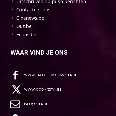
Uitschrijven op push berichten
Contacteer ons
Cinenews.be
Out.be
Filous.be
WAAR VIND JE ONS
WWW.FACEBOOK.COM/ZITA.BE
WWW.X.COM/ZITA_BE
INFO@ZITA.BE