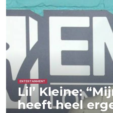
ENTERTAINMENT
Lil’ Kleine: “M
heeft heel erg