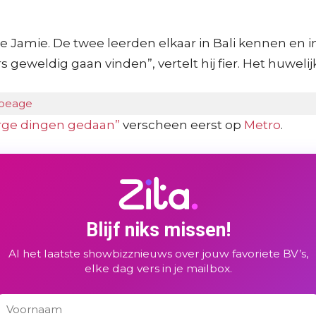
iefde Jamie. De twee leerden elkaar in Bali kennen en
s geweldig gaan vinden”, vertelt hij fier. Het huweli
atoeage
 erge dingen gedaan”
verscheen eerst op
Metro
.
Blijf niks missen!
Al het laatste showbizznieuws over jouw favoriete BV’s,
elke dag vers in je mailbox.