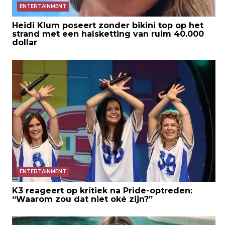
ENTERTAINMENT
Heidi Klum poseert zonder bikini top op het
strand met een halsketting van ruim 40.000
dollar
ENTERTAINMENT
K3 reageert op kritiek na Pride-optreden:
“Waarom zou dat niet oké zijn?”