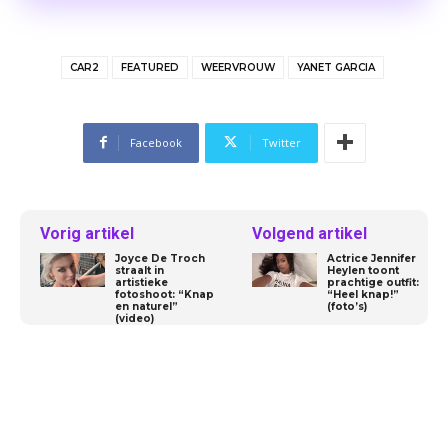
CAR2
FEATURED
WEERVROUW
YANET GARCIA
Facebook
Twitter
Vorig artikel
Volgend artikel
Joyce De Troch
Actrice Jennifer
straalt in
Heylen toont
artistieke
prachtige outfit:
fotoshoot: “Knap
“Heel knap!”
en naturel”
(foto’s)
(video)