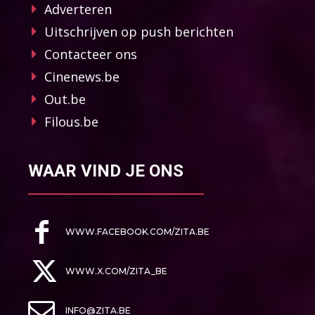
Adverteren
Uitschrijven op push berichten
Contacteer ons
Cinenews.be
Out.be
Filous.be
WAAR VIND JE ONS
WWW.FACEBOOK.COM/ZITA.BE
WWW.X.COM/ZITA_BE
INFO@ZITA.BE