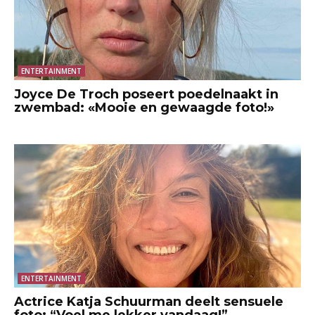
ENTERTAINMENT
Joyce De Troch poseert poedelnaakt in
zwembad: «Mooie en gewaagde foto!»
ENTERTAINMENT
Actrice Katja Schuurman deelt sensuele
foto: “Voel me lekker vandaag!”