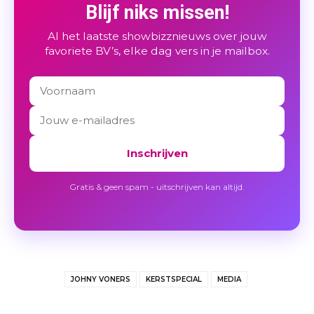
Blijf niks missen!
Al het laatste showbizznieuws over jouw
favoriete BV’s, elke dag vers in je mailbox.
Inschrijven
Gratis & geen spam - uitschrijven kan altijd.
JOHNY VONERS
KERSTSPECIAL
MEDIA