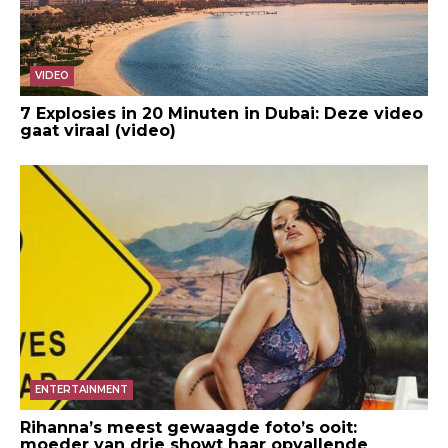
VIDEO
7 Explosies in 20 Minuten in Dubai: Deze video
gaat viraal (video)
ENTERTAINMENT
Rihanna’s meest gewaagde foto’s ooit:
moeder van drie showt haar opvallende