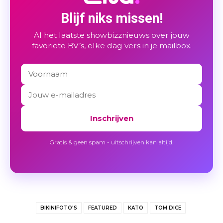
Blijf niks missen!
Al het laatste showbizznieuws over jouw
favoriete BV’s, elke dag vers in je mailbox.
Inschrijven
Gratis & geen spam - uitschrijven kan altijd.
BIKINIFOTO'S
FEATURED
KATO
TOM DICE