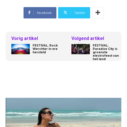
Facebook
Twitter
Vorig artikel
Volgend artikel
FESTIVAL. Rock
FESTIVAL.
Werchter in ere
Paradise City is
hersteld
groenste
electrofeest van
het land