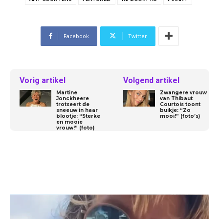
Facebook
Twitter
Vorig artikel
Volgend artikel
Martine
Zwangere vrouw
Jonckheere
van Thibaut
trotseert de
Courtois toont
sneeuw in haar
buikje: “Zo
blootje: “Sterke
mooi!” (foto’s)
en mooie
vrouw!” (foto)