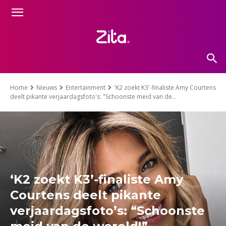
Home
Nieuws
Entertainment
'K2 zoekt K3'-finaliste Amy Courtens
deelt pikante verjaardagsfoto's: "Schoonste meid van de...
‘K2 zoekt K3’-finaliste Amy
Courtens deelt pikante
verjaardagsfoto’s: “Schoonste