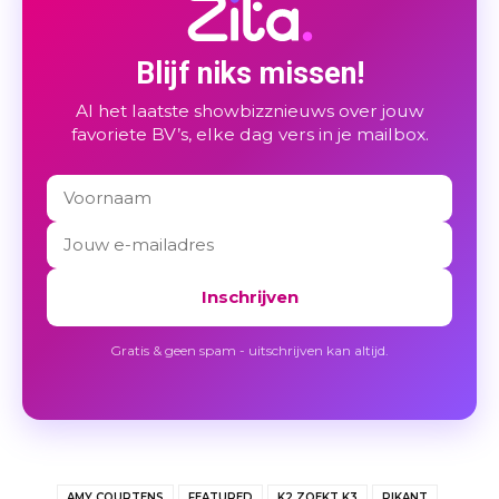
Blijf niks missen!
Al het laatste showbizznieuws over jouw
favoriete BV’s, elke dag vers in je mailbox.
Inschrijven
Gratis & geen spam - uitschrijven kan altijd.
AMY COURTENS
FEATURED
K2 ZOEKT K3
PIKANT