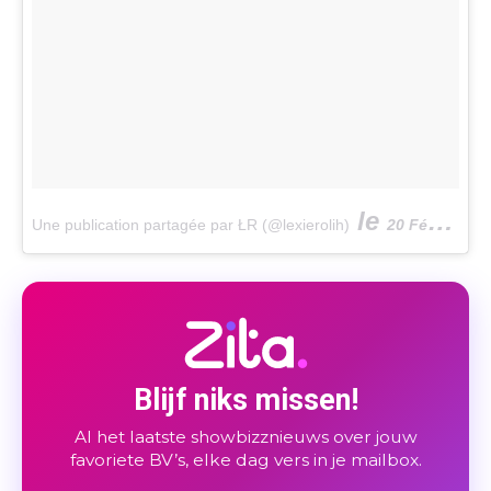
le
Une publication partagée par ŁR (@lexierolih)
20 Févr. 2018 à 1 :17 PST
Blijf niks missen!
Al het laatste showbizznieuws over jouw
favoriete BV’s, elke dag vers in je mailbox.