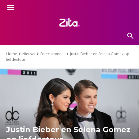
Home
Nieuws
Entertainment
Justin Bieber en Selena Gomez op
liefdestour
Justin Bieber en Selena Gomez