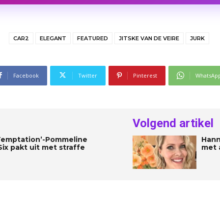
CAR2
ELEGANT
FEATURED
JITSKE VAN DE VEIRE
JURK
Facebook
Twitter
Pinterest
WhatsAp
Volgend artikel
 ‘Temptation’-Pommeline
Hann
ix pakt uit met straffe
met a