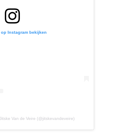
t op Instagram bekijken
Jitske Van de Veire (@jitskevandeveire)