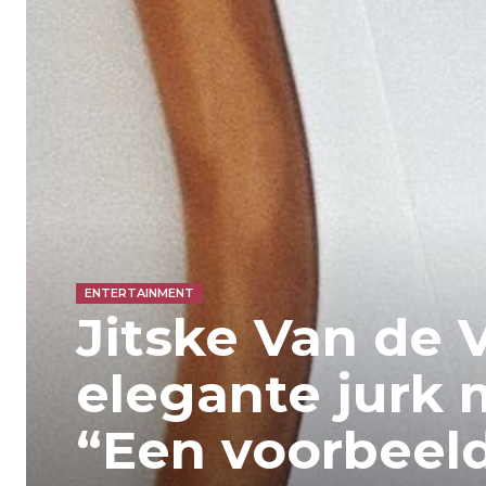
ENTERTAINMENT
Jitske Van de V
elegante jurk 
“Een voorbeeld