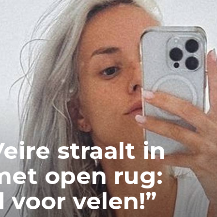
eire straalt in
met open rug:
 voor velen!”