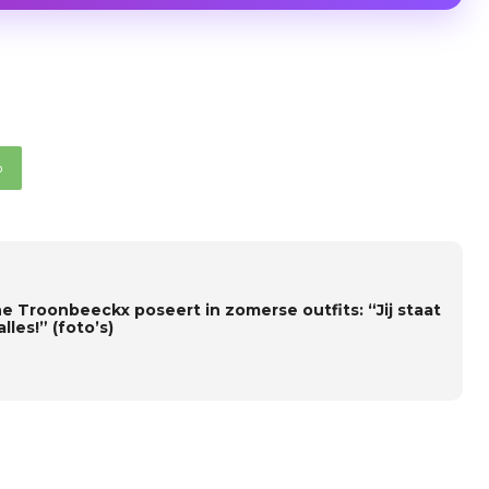
p
e Troonbeeckx poseert in zomerse outfits: “Jij staat
lles!” (foto’s)