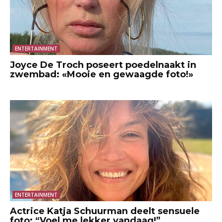
ENTERTAINMENT
Joyce De Troch poseert poedelnaakt in
zwembad: «Mooie en gewaagde foto!»
ENTERTAINMENT
Actrice Katja Schuurman deelt sensuele
foto: “Voel me lekker vandaag!”