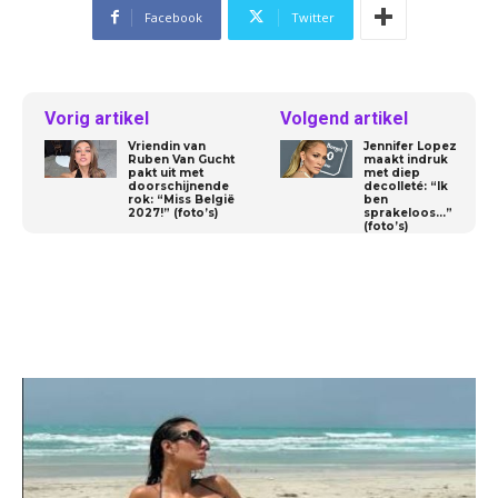
Facebook
Twitter
Vorig artikel
Volgend artikel
Vriendin van
Jennifer Lopez
Ruben Van Gucht
maakt indruk
pakt uit met
met diep
doorschijnende
decolleté: “Ik
rok: “Miss België
ben
2027!” (foto’s)
sprakeloos…”
(foto’s)