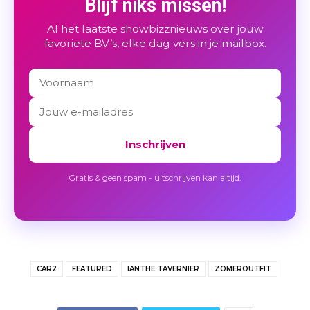
Blijf niks missen!
Al het laatste showbizznieuws over jouw
favoriete BV’s, elke dag vers in je mailbox.
Inschrijven
Gratis & geen spam - uitschrijven kan altijd.
CAR2
FEATURED
IANTHE TAVERNIER
ZOMEROUTFIT