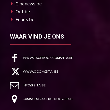
Cinenews.be
Out.be
Filous.be
WAAR VIND JE ONS
WWW.FACEBOOK.COM/ZITA.BE
WWW.X.COM/ZITA_BE
INFO@ZITA.BE
KONINGSSTRAAT 100, 1000 BRUSSEL