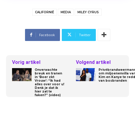
CALIFORNIË
MEDIA
MILEY CYRUS
Facebook
Twitter
Vorig artikel
Volgend artikel
Onverwachte
Privébrandweerman
breuk en tranen
om miljoenenvilla va
in ‘Boer zkt
Kim en Kanye te red
Vrouw’: “Ik had
van bosbranden
alles over voor u!
Denk je dat ik
hier zat te
faken?” (video)