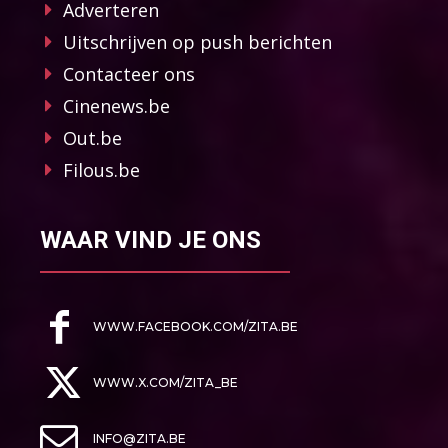
Adverteren
Uitschrijven op push berichten
Contacteer ons
Cinenews.be
Out.be
Filous.be
WAAR VIND JE ONS
WWW.FACEBOOK.COM/ZITA.BE
WWW.X.COM/ZITA_BE
INFO@ZITA.BE