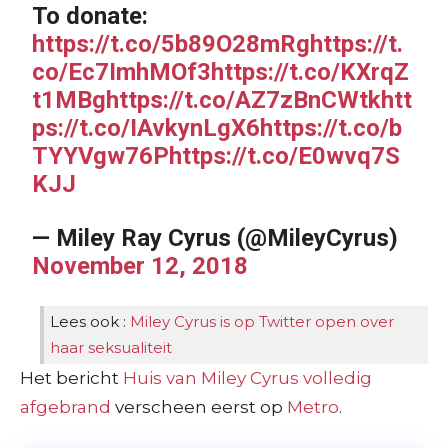
To donate:
https://t.co/5b89O28mRg
https://t.
co/Ec7ImhMOf3
https://t.co/KXrqZ
t1MBg
https://t.co/AZ7zBnCWtk
htt
ps://t.co/IAvkynLgX6
https://t.co/b
TYYVgw76P
https://t.co/E0wvq7S
KJJ
— Miley Ray Cyrus (@MileyCyrus)
November 12, 2018
Lees ook :
Miley Cyrus is op Twitter open over
haar seksualiteit
Het bericht
Huis van Miley Cyrus volledig
afgebrand
verscheen eerst op
Metro
.