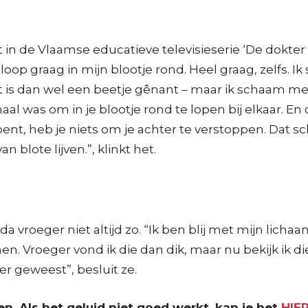
t in de Vlaamse educatieve televisieserie ‘De dokter
oop graag in mijn blootje rond. Heel graag, zelfs. Ik 
at is dan wel een beetje gênant – maar ik schaam me
l was om in je blootje rond te lopen bij elkaar. En 
 bent, heb je niets om je achter te verstoppen. Dat 
 blote lijven.”, klinkt het.
vroeger niet altijd zo. “Ik ben blij met mijn lichaam
n. Vroeger vond ik die dan dik, maar nu bekijk ik di
ker geweest”, besluit ze.
n. Als het geluid niet goed werkt, kan je het
HIE