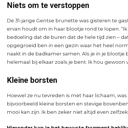
Niets om te verstoppen
De 31-jarige Gentse brunette was gisteren te gas
ervan houdt om in haar blootje rond te lopen. “Ik l
bedoeling dat de buren dat de hele tijd zien – d
opgegroeid ben in een gezin waar het heel normaa
naakt in de badkamer samen. Als je in je blootje
helemaal bij elkaar zoals je bent. Ik hou gewoon van
Kleine borsten
Hoewel ze nu tevreden is met haar lichaam, was da 
bijvoorbeeld kleine borsten en stevige bovenbene
mooi kan zijn. Ik ben zeker niet altijd even zelfze
Hieronder kan je het bewuste fragment bekijke