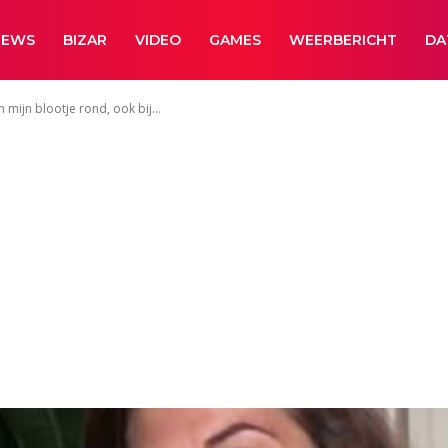
NEWS
BIZAR
VIDEO
GAMES
WEERBERICHT
DA
 mijn blootje rond, ook bij...