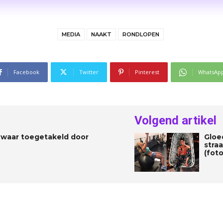
MEDIA
NAAKT
RONDLOPEN
Facebook
Twitter
Pinterest
WhatsAp
Volgend artikel
waar toegetakeld door
Gloe
straa
(foto