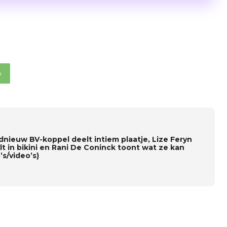
p
dnieuw BV-koppel deelt intiem plaatje, Lize Feryn
lt in bikini en Rani De Coninck toont wat ze kan
’s/video’s)