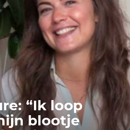
re: “Ik loop
ijn blootje