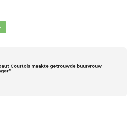
p
baut Courtois maakte getrouwde buurvrouw
ger”