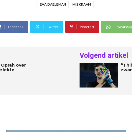
EVA DAELEMAN
MISKRAAM
Facebook
Twitter
Pinterest
WhatsAp
Volgend artikel
j Oprah over
“Thi
 ziekte
zwan