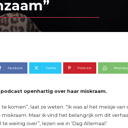
nzaam”
Facebook
Twitter
Pinterest
WhatsAp
n podcast openhartig over haar miskraam.
 te komen”, laat ze weten. “Ik was al het meisje va
iskraam. Maar ik vind het belangrijk om dit verhaal
 weinig over”, lezen we in ‘Dag Allemaal’.