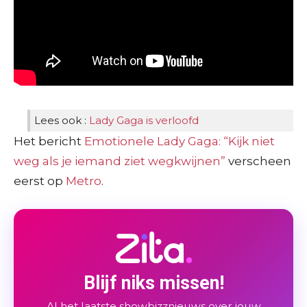
Lees ook :
Lady Gaga is verloofd
Het bericht
Emotionele Lady Gaga: “Kijk niet
weg als je iemand ziet wegkwijnen”
verscheen
eerst op
Metro
.
Blijf niks missen!
Al het laatste showbizznieuws over jouw