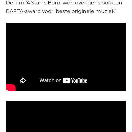
De film ‘A Star Is Born’ won overigens ook een
BAFTA-award voor ‘beste originele muziek’.