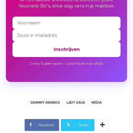
favoriete BV’s, elke dag vers in je mailbox.
Inschrijven
Gratis & geen spam - uitschrijven kan altijd.
GRAMMY AWARDS
LADY GAGA
MEDIA
Facebook
Twitter