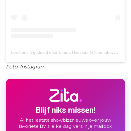
E
en bericht gedeeld door Emma Heesters (@emmaheesters)
Foto: Instagram
Blijf niks missen!
Al het laatste showbizznieuws over jouw
favoriete BV’s, elke dag vers in je mailbox.