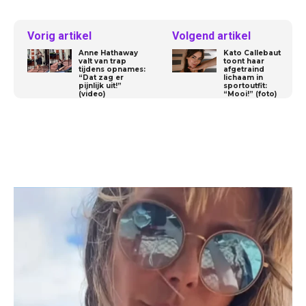
Vorig artikel
Volgend artikel
Anne Hathaway
Kato Callebaut
valt van trap
toont haar
tijdens opnames:
afgetraind
“Dat zag er
lichaam in
pijnlijk uit!”
sportoutfit:
(video)
“Mooi!” (foto)