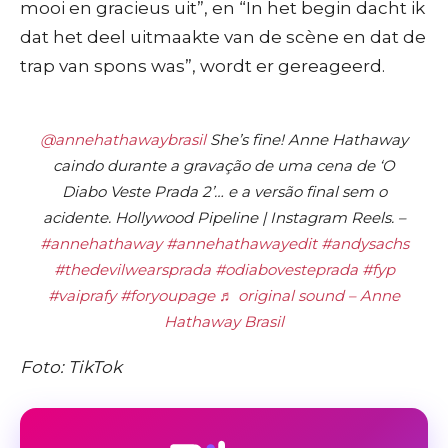
mooi en gracieus uit”, en “In het begin dacht ik
dat het deel uitmaakte van de scène en dat de
trap van spons was”, wordt er gereageerd.
@annehathawaybrasil
She’s fine! Anne Hathaway
caindo durante a gravação de uma cena de ‘O
Diabo Veste Prada 2’… e a versão final sem o
acidente. Hollywood Pipeline | Instagram Reels. –
#annehathaway
#annehathawayedit
#andysachs
#thedevilwearsprada
#odiabovesteprada
#fyp
#vaiprafy
#foryoupage
♬ original sound – Anne
Hathaway Brasil
Foto: TikTok