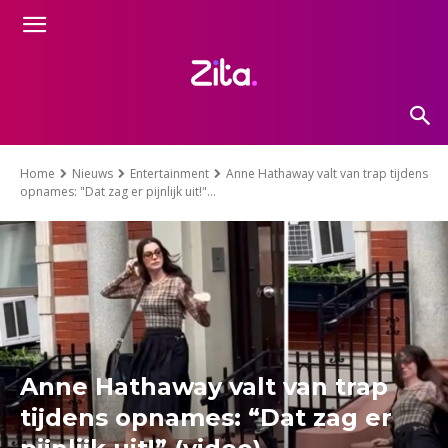
Home
Nieuws
Entertainment
Anne Hathaway valt van trap tijdens
opnames: "Dat zag er pijnlijk uit!"...
Anne Hathaway valt van trap
tijdens opnames: “Dat zag er