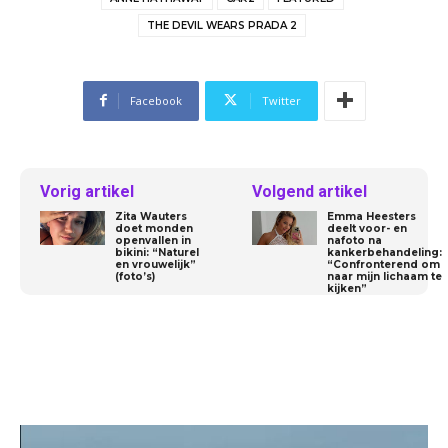
THE DEVIL WEARS PRADA 2
Facebook
Twitter
Vorig artikel
Volgend artikel
Zita Wauters
Emma Heesters
doet monden
deelt voor- en
openvallen in
nafoto na
bikini: “Naturel
kankerbehandeling:
en vrouwelijk”
“Confronterend om
(foto’s)
naar mijn lichaam te
kijken”