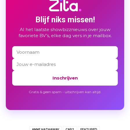
Blijf niks missen!
Al het laatste showbizznieuws over jouw
favoriete BV’s, elke dag vers in je mailbox.
Inschrijven
Gratis & geen spam - uitschrijven kan altijd.
ANNE HATHAWAY
CAR2
FEATURED