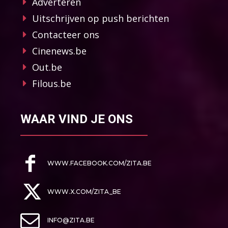
Adverteren
Uitschrijven op push berichten
Contacteer ons
Cinenews.be
Out.be
Filous.be
WAAR VIND JE ONS
WWW.FACEBOOK.COM/ZITA.BE
WWW.X.COM/ZITA_BE
INFO@ZITA.BE