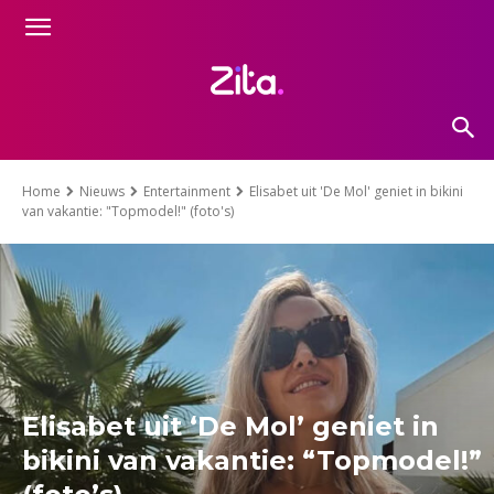
Home
Nieuws
Entertainment
Elisabet uit 'De Mol' geniet in bikini
van vakantie: "Topmodel!" (foto's)
Elisabet uit ‘De Mol’ geniet in
bikini van vakantie: “Topmodel!”