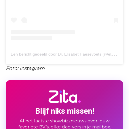
E
en bericht gedeeld door Dr. Elisabet Haesevoets (@elisabethaesevoets)
Foto: Instagram
Blijf niks missen!
Al het laatste showbizznieuws over jouw
favoriete BV’s, elke dag vers in je mailbox.