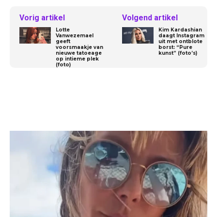
Vorig artikel
Volgend artikel
Lotte
Kim Kardashian
Vanwezemael
daagt Instagram
geeft
uit met ontblote
voorsmaakje van
borst: “Pure
nieuwe tatoeage
kunst” (foto’s)
op intieme plek
(foto)