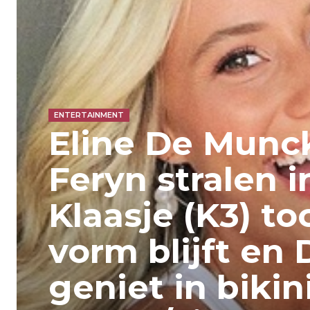
ENTERTAINMENT
Eline De Munck
Feryn stralen 
Klaasje (K3) to
vorm blijft en 
geniet in bikin