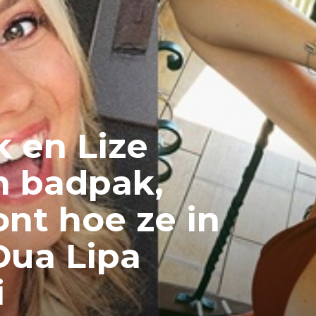
 en Lize
in badpak,
ont hoe ze in
Dua Lipa
i