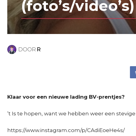
(foto’s/video’s)
DOOR
R
Klaar voor een nieuwe lading BV-prentjes?
’t Is te hopen, want we hebben weer een stevige
https://www.instagram.com/p/CAdiEoeHe4s/