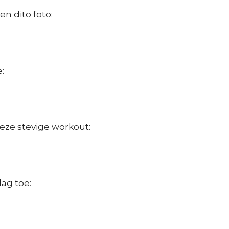
n dito foto:
:
deze stevige workout:
ag toe: