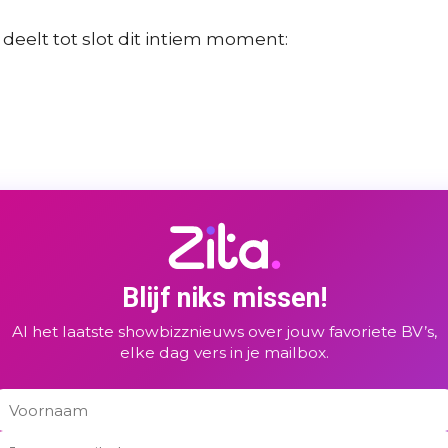
 deelt tot slot dit intiem moment:
Blijf niks missen!
Al het laatste showbizznieuws over jouw favoriete BV’s,
elke dag vers in je mailbox.