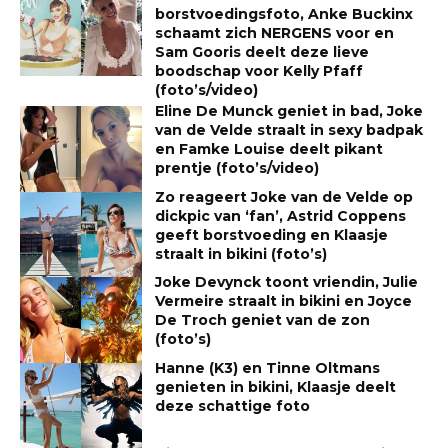
borstvoedingsfoto, Anke Buckinx
schaamt zich NERGENS voor en
Sam Gooris deelt deze lieve
boodschap voor Kelly Pfaff
(foto’s/video)
Eline De Munck geniet in bad, Joke
van de Velde straalt in sexy badpak
en Famke Louise deelt pikant
prentje (foto’s/video)
Zo reageert Joke van de Velde op
dickpic van ‘fan’, Astrid Coppens
geeft borstvoeding en Klaasje
straalt in bikini (foto’s)
Joke Devynck toont vriendin, Julie
Vermeire straalt in bikini en Joyce
De Troch geniet van de zon
(foto’s)
Hanne (K3) en Tinne Oltmans
genieten in bikini, Klaasje deelt
deze schattige foto