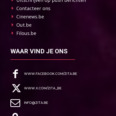
Contacteer ons
Cinenews.be
Out.be
Filous.be
WAAR VIND JE ONS
WWW.FACEBOOK.COM/ZITA.BE
WWW.X.COM/ZITA_BE
INFO@ZITA.BE