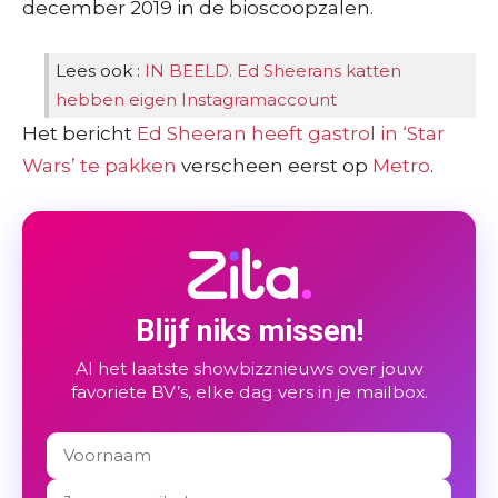
december 2019 in de bioscoopzalen.
Lees ook :
IN BEELD. Ed Sheerans katten
hebben eigen Instagramaccount
Het bericht
Ed Sheeran heeft gastrol in ‘Star
Wars’ te pakken
verscheen eerst op
Metro
.
Blijf niks missen!
Al het laatste showbizznieuws over jouw
favoriete BV’s, elke dag vers in je mailbox.