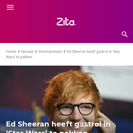
Home
Nieuws
Entertainment
Ed Sheeran heeft gastrol in ‘Star
Wars’ te pakken
Ed Sheeran heeft gastrol in