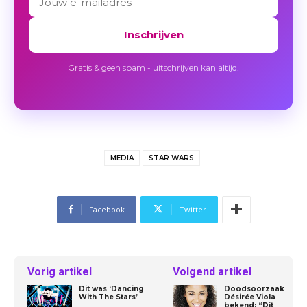
Inschrijven
Gratis & geen spam - uitschrijven kan altijd.
MEDIA
STAR WARS
Facebook
Twitter
Vorig artikel
Volgend artikel
Dit was ‘Dancing
Doodsoorzaak
With The Stars’
Désirée Viola
bekend: “Dit