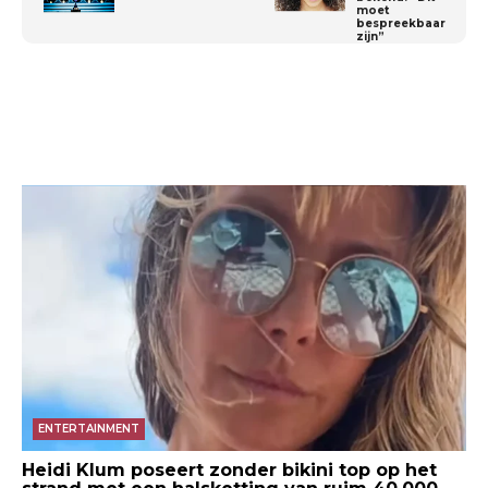
moet
bespreekbaar
zijn”
ENTERTAINMENT
Heidi Klum poseert zonder bikini top op het