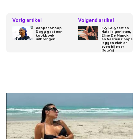
Vorig artikel
Volgend artikel
Rapper Snoop
Evy Gruyaert en
Dogg gaat een
Natalia genieten,
kookboek
Eline De Munck
uitbrengen
en Nasrien Cnops
leggen zich er
even bij neer
(foto’s)