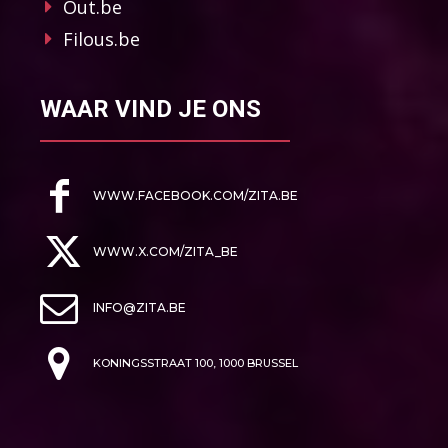
Out.be
Filous.be
WAAR VIND JE ONS
WWW.FACEBOOK.COM/ZITA.BE
WWW.X.COM/ZITA_BE
INFO@ZITA.BE
KONINGSSTRAAT 100, 1000 BRUSSEL