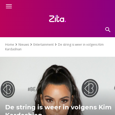
Home
Nieuws
Entertainment
De string is weer in volgens Kim
Kardashian
De string is weer in volgens Kim