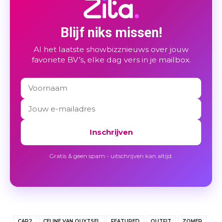
Blijf niks missen!
Al het laatste showbizznieuws over jouw
favoriete BV’s, elke dag vers in je mailbox.
Inschrijven
Gratis & geen spam - uitschrijven kan altijd.
CAR2
CELINE VAN OUYTSEL
FEATURED
OUTFIT
ZOMER