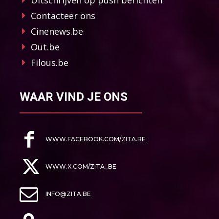
Contacteer ons
Cinenews.be
Out.be
Filous.be
WAAR VIND JE ONS
WWW.FACEBOOK.COM/ZITA.BE
WWW.X.COM/ZITA_BE
INFO@ZITA.BE