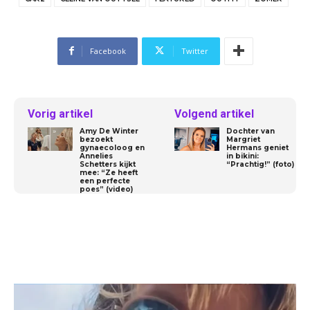
Facebook
Twitter
Vorig artikel
Volgend artikel
Amy De Winter
Dochter van
bezoekt
Margriet
gynaecoloog en
Hermans geniet
Annelies
in bikini:
Schetters kijkt
“Prachtig!” (foto)
mee: “Ze heeft
een perfecte
poes” (video)