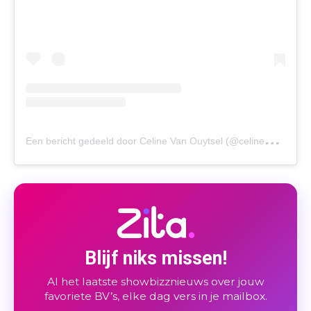
E
en bericht gedeeld door Celine Van Ouytsel (@celinevanouytsel)
Blijf niks missen!
Al het laatste showbizznieuws over jouw
favoriete BV’s, elke dag vers in je mailbox.