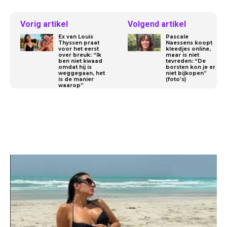
Vorig artikel
Volgend artikel
Ex van Louis
Pascale
Thyssen praat
Naessens koopt
voor het eerst
kleedjes online,
over breuk: “Ik
maar is niet
ben niet kwaad
tevreden: “De
omdat hij is
borsten kon je er
weggegaan, het
niet bijkopen”
is de manier
(foto’s)
waarop”