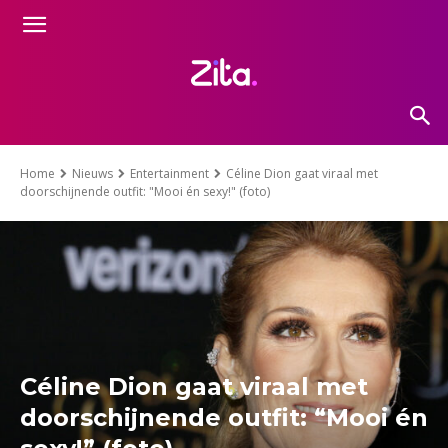
Home
Nieuws
Entertainment
Céline Dion gaat viraal met
doorschijnende outfit: "Mooi én sexy!" (foto)
Céline Dion gaat viraal met
doorschijnende outfit: “Mooi én