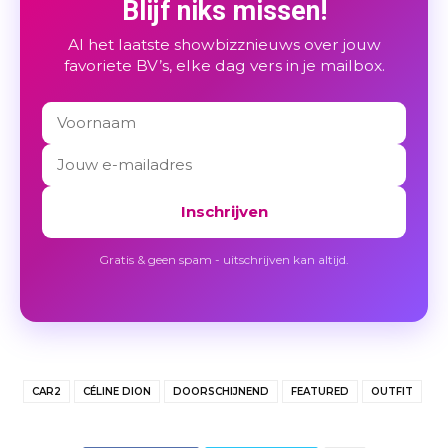
Blijf niks missen!
Al het laatste showbizznieuws over jouw
favoriete BV’s, elke dag vers in je mailbox.
Inschrijven
Gratis & geen spam - uitschrijven kan altijd.
CAR2
CÉLINE DION
DOORSCHIJNEND
FEATURED
OUTFIT