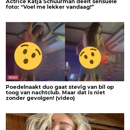
Actrice Katja Schuurman deelt sensuele
foto: “Voel me lekker vandaag!”
VIDEO
Poedelnaakt duo gaat stevig van bil op
toog van nachtclub. Maar dat is niet
zonder gevolgen! (video)