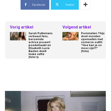
Facebook
Twitter
Vorig artikel
Volgend artikel
Sarah Puttemans
Pommelien Thijs
verbaast fans,
doet monden
beroemde
openvallen met
actrice poseert
zomerse outfit:
poedelnaakt en
“Hoe kan je zo
Elisabeth Lucie
mooi zijn?!”
Baeten deelt
(foto)
leuke selfie
(foto’s)