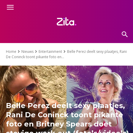
Home
Nieuws
Entertainment
Belle Perez deelt sexy plaatjes, Rani
De Coninck toont pikante foto en...
Belle Perez deelt sexy plaatjes,
Rani De Coninck toont pikante
foto en Britney Spears doet