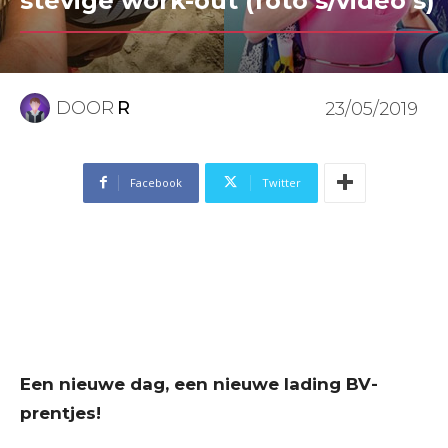
stevige work-out (foto’s/video’s)
DOOR
R
23/05/2019
Facebook
Twitter
Een nieuwe dag, een nieuwe lading BV-
prentjes!