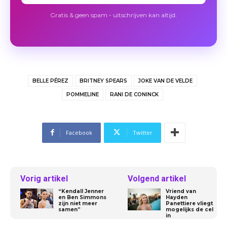
Gratis & geen spam - uitschrijven kan altijd.
BELLE PÉREZ
BRITNEY SPEARS
JOKE VAN DE VELDE
POMMELINE
RANI DE CONINCK
Facebook
Twitter
Vorig artikel
Volgend artikel
“Kendall Jenner
Vriend van
en Ben Simmons
Hayden
zijn niet meer
Panettiere vliegt
samen”
mogelijks de cel
in