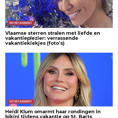
ENTERTAINMENT
Vlaamse sterren stralen met liefde en
vakantieplezier: verrassende
vakantiekiekjes (foto’s)
ENTERTAINMENT
Heidi Klum omarmt haar rondingen in
bikini tijdens vakantie op St. Barts