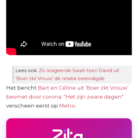
Lees ook:
Zo reageerde Sarah toen David uit
‘Boer zkt Vrouw’ de relatie beëindigde
Het bericht
Bart en Céline uit ‘Boer zkt Vrouw’
besmet door corona: “Het zijn zware dagen”
verscheen eerst op
Metro
.