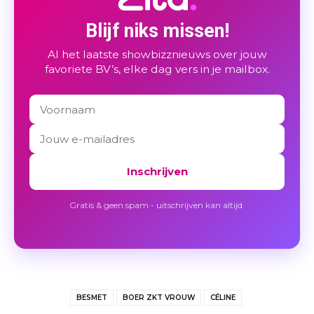
Blijf niks missen!
Al het laatste showbizznieuws over jouw
favoriete BV’s, elke dag vers in je mailbox.
Inschrijven
Gratis & geen spam - uitschrijven kan altijd.
BESMET
BOER ZKT VROUW
CÉLINE