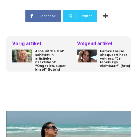
Facebook
Twitter
Vorig artikel
Volgend artikel
Alina uit ‘De Mol’
Famke Louise
schittert in
choqueert haar
artistieke
volgers: “Je
naaktshoot:
tepels zijn
“Ongezien, super
zichtbaar!” (foto)
knap!” (foto’s)