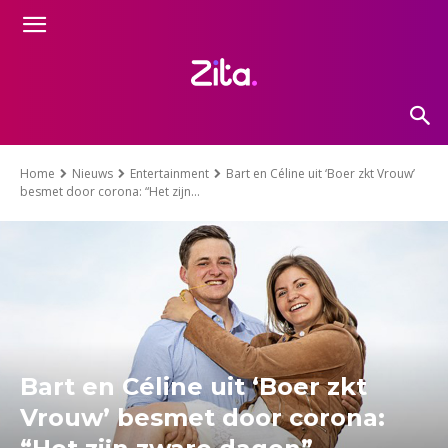
Home
Nieuws
Entertainment
Bart en Céline uit ‘Boer zkt Vrouw’
besmet door corona: “Het zijn...
Bart en Céline uit ‘Boer zkt
Vrouw’ besmet door corona: