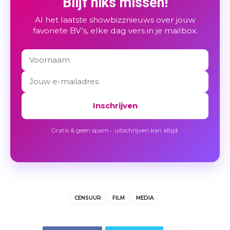
Blijf niks missen!
Al het laatste showbizznieuws over jouw
favoriete BV’s, elke dag vers in je mailbox.
Inschrijven
Gratis & geen spam - uitschrijven kan altijd.
CENSUUR
FILM
MEDIA