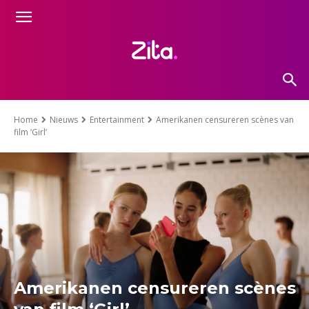
Home
Nieuws
Entertainment
Amerikanen censureren scènes van
film ‘Girl’
Amerikanen censureren scènes