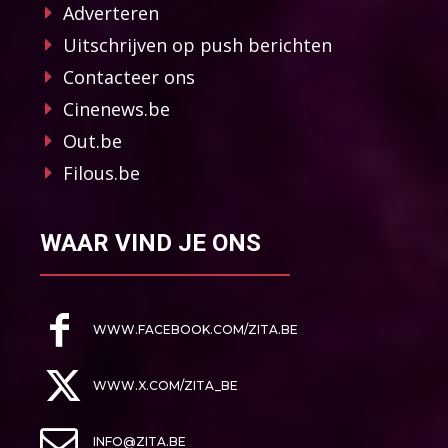
Adverteren
Uitschrijven op push berichten
Contacteer ons
Cinenews.be
Out.be
Filous.be
WAAR VIND JE ONS
WWW.FACEBOOK.COM/ZITA.BE
WWW.X.COM/ZITA_BE
INFO@ZITA.BE