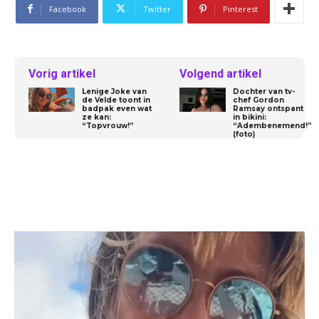
Facebook
Twitter
Pinterest
Vorig artikel
Volgend artikel
Lenige Joke van
Dochter van tv-
de Velde toont in
chef Gordon
badpak even wat
Ramsay ontspant
ze kan:
in bikini:
“Topvrouw!”
“Adembenemend!”
(foto)