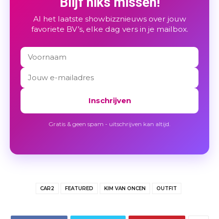
Blijf niks missen!
Al het laatste showbizznieuws over jouw
favoriete BV’s, elke dag vers in je mailbox.
Inschrijven
Gratis & geen spam - uitschrijven kan altijd.
CAR2
FEATURED
KIM VAN ONCEN
OUTFIT