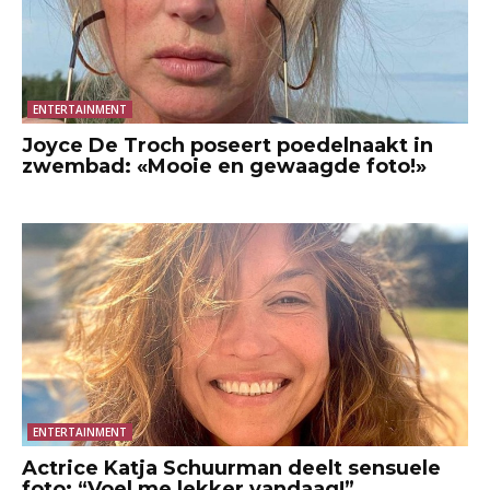
ENTERTAINMENT
Joyce De Troch poseert poedelnaakt in
zwembad: «Mooie en gewaagde foto!»
ENTERTAINMENT
Actrice Katja Schuurman deelt sensuele
foto: “Voel me lekker vandaag!”