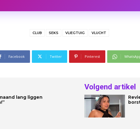
CLUB
SEKS
VLIEGTUIG
VLUCHT
Facebook
Twitter
Pinterest
WhatsAp
Volgend artikel
maand lang liggen
Revi
!”
borst