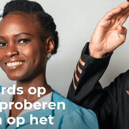
rds op
 proberen
 op het