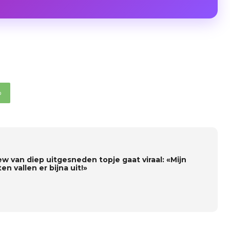
p
ew van diep uitgesneden topje gaat viraal: «Mijn
en vallen er bijna uit!»