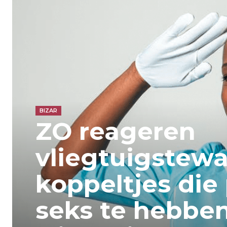
BIZAR
ZO reageren
vliegtuigstewa
koppeltjes die
seks te hebben