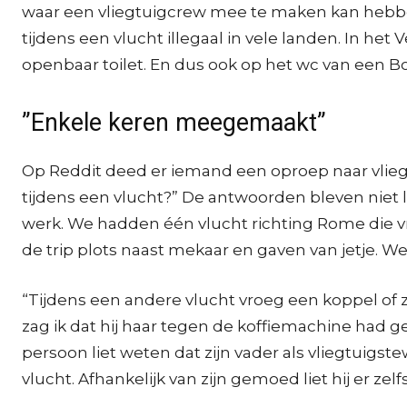
waar een vliegtuigcrew mee te maken kan hebben. M
tijdens een vlucht illegaal in vele landen. In he
openbaar toilet. En dus ook op het wc van een Bo
”Enkele keren meegemaakt”
Op Reddit deed er iemand een oproep naar vlieg
tijdens een vlucht?” De antwoorden bleven niet la
werk. We hadden één vlucht richting Rome die vr
de trip plots naast mekaar en gaven van jetje. W
“Tijdens een andere vlucht vroeg een koppel of
zag ik dat hij haar tegen de koffiemachine had 
persoon liet weten dat zijn vader als vliegtuigs
vlucht. Afhankelijk van zijn gemoed liet hij er ze