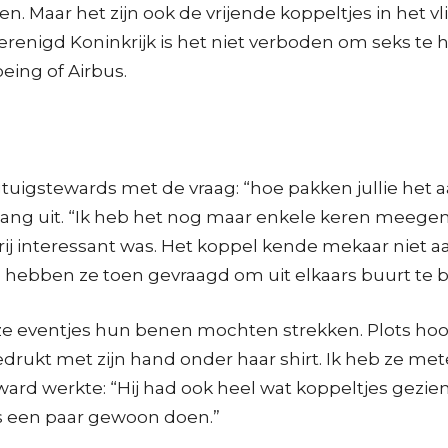
aar het zijn ook de vrijende koppeltjes in het vlieg
t Verenigd Koninkrijk is het niet verboden om seks t
eing of Airbus.
tuigstewards met de vraag: “hoe pakken jullie het
ng uit. “Ik heb het nog maar enkele keren meegemaak
ij interessant was. Het koppel kende mekaar niet a
e hebben ze toen gevraagd om uit elkaars buurt te bl
 ze eventjes hun benen mochten strekken. Plots hoo
gedrukt met zijn hand onder haar shirt. Ik heb ze 
teward werkte: “Hij had ook heel wat koppeltjes gez
lfs een paar gewoon doen.”