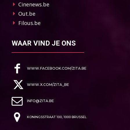
Cinenews.be
Out.be
Filous.be
WAAR VIND JE ONS
WWW.FACEBOOK.COM/ZITA.BE
WWW.X.COM/ZITA_BE
INFO@ZITA.BE
KONINGSSTRAAT 100, 1000 BRUSSEL