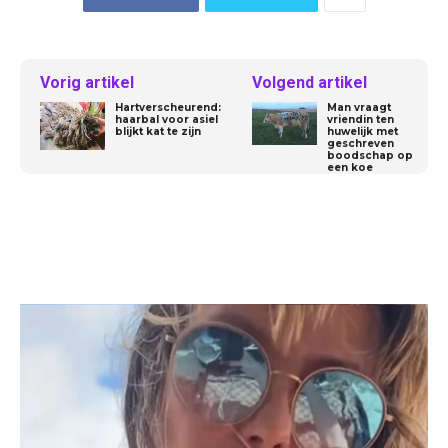
Vorig artikel
Volgend artikel
Hartverscheurend:
Man vraagt
haarbal voor asiel
vriendin ten
blijkt kat te zijn
huwelijk met
geschreven
boodschap op
een koe