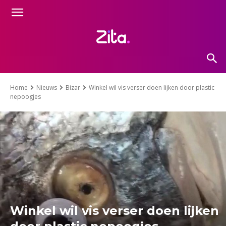
Home
Nieuws
Bizar
Winkel wil vis verser doen lijken door plastic
nepoogjes
Winkel wil vis verser doen lijken