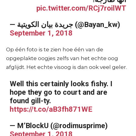
pic.twitter.com/RCj7roilWT
— جريدة بيان الكويتية (@Bayan_kw)
September 1, 2018
Op één foto is te zien hoe één van de
opgeplakte oogjes zelfs van het echte oog
afglijdt. Het echte visoog is dan ook veel geler.
Well this certainly looks fishy. I
hope they go to court and are
found gill-ty.
https://t.co/aB3fh871WE
— M’BlockU (@rodimusprime)
September 1, 2018